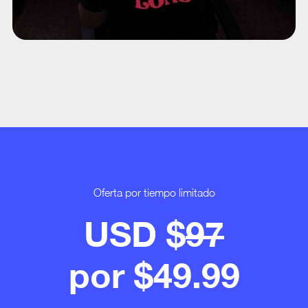
Oferta por tiempo limitado
USD $
97
por $49.99