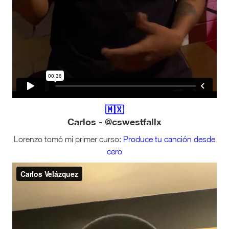
🇲🇽
Carlos - @cswestfallx
Lorenzo tomó mi primer curso:
Produce tu canción desde
cero